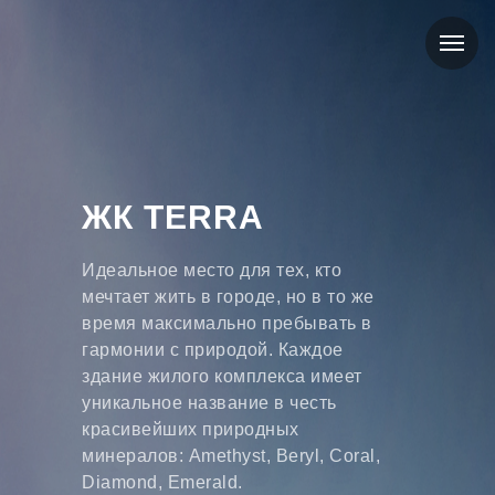
ЖК TERRA
Идеальное место для тех, кто
мечтает жить в городе, но в то же
время максимально пребывать в
гармонии с природой. Каждое
здание жилого комплекса имеет
уникальное название в честь
красивейших природных
минералов: Amethyst, Beryl, Coral,
Diamond, Emerald.